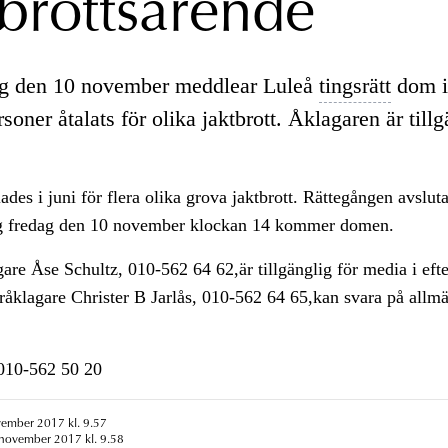
tbrottsärende
ag den 10 november meddlear Luleå
tingsrätt
dom i 
soner åtalats för olika jaktbrott. Åklagaren är tillg
des i juni för flera olika grova jaktbrott. Rättegången avslut
ag fredag den 10 november klockan 14 kommer domen.
re Åse Schultz, 010-562 64 62,är tillgänglig för media i eft
klagare Christer B Jarlås, 010-562 64 65,kan svara på allmä
n010-562 50 20
vember 2017 kl. 9.57
 november 2017 kl. 9.58