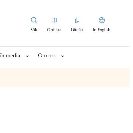
Sök
Ordlista
Lättläst
In English
ör media
Om oss