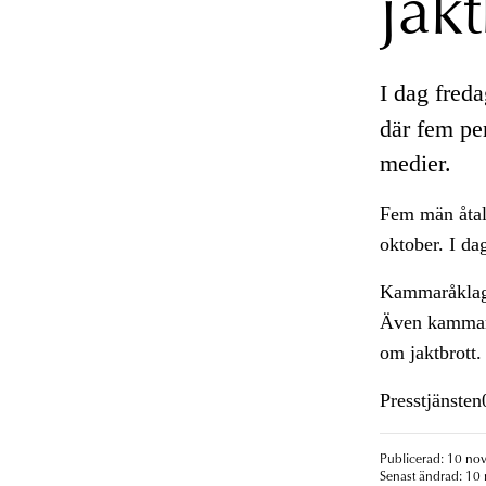
jak
I dag fred
där fem per
medier.
Fem män åtala
oktober. I d
Kammaråklaga
Även kammarå
om jaktbrott.
Presstjänste
Publicerad: 10 no
Senast ändrad: 10