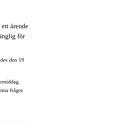
ett ärende
änglig för
ades den 19
ermiddag.
nna frågor