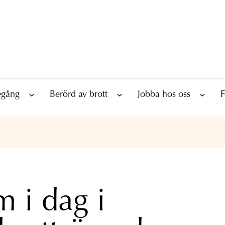
tegång
Berörd av brott
Jobba hos oss
F
 i dag i