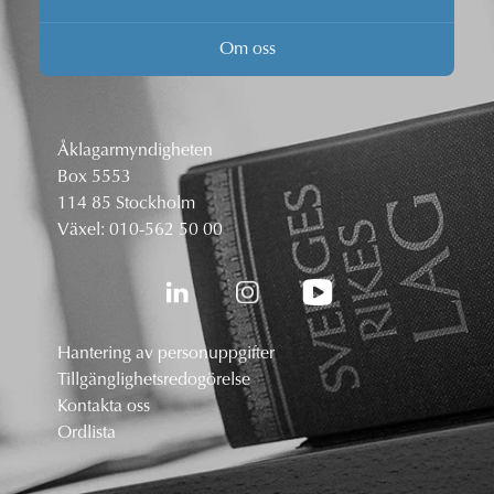
Om oss
Åklagarmyndigheten
Box 5553
114 85 Stockholm
Växel:
010-562 50 00
Hantering av personuppgifter
Tillgänglighetsredogörelse
Kontakta oss
Ordlista