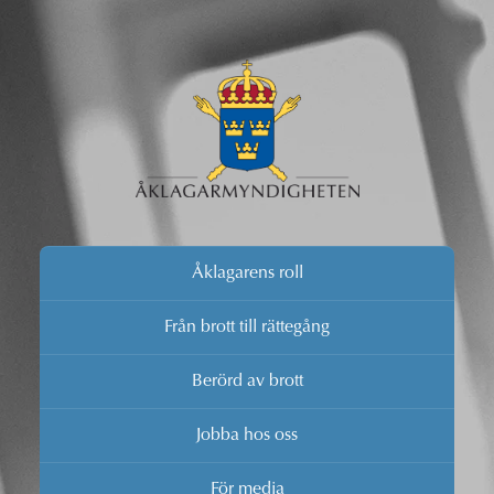
Åklagarens roll
Från brott till rättegång
Berörd av brott
Jobba hos oss
För media