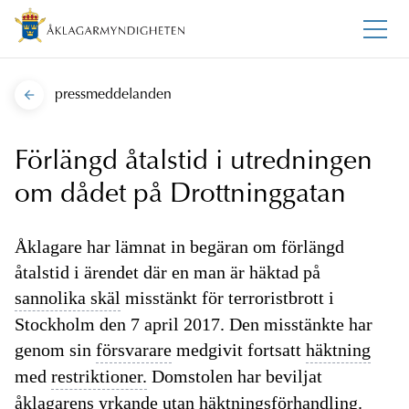
pressmeddelanden
Förlängd åtalstid i utredningen
om dådet på Drottninggatan
Åklagare har lämnat in begäran om förlängd
åtalstid i ärendet där en man är häktad på
sannolika skäl
misstänkt för terroristbrott i
Stockholm den 7 april 2017. Den misstänkte har
genom sin
försvarare
medgivit fortsatt
häktning
med
restriktioner.
Domstolen har beviljat
åklagarens
yrkande
utan
häktningsförhandling.