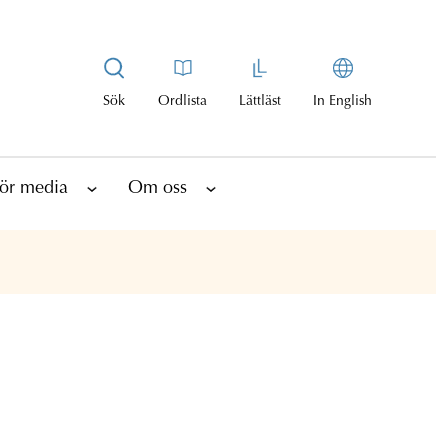
Sök
Ordlista
Lättläst
In English
ör media
Om oss