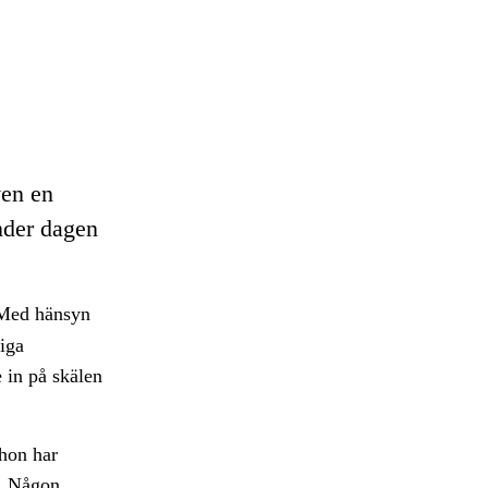
ven en
nder dagen
 Med hänsyn
liga
e in på skälen
 hon har
n. Någon