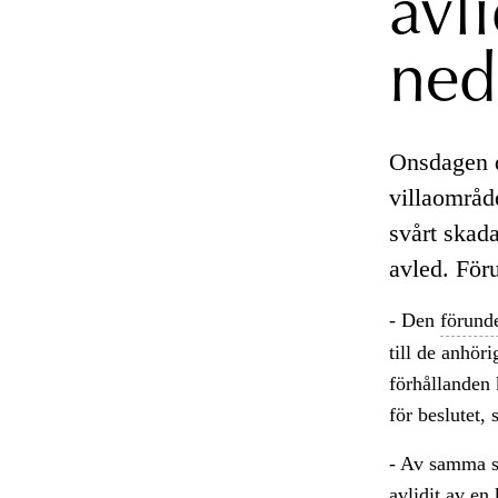
avli
ned
Onsdagen d
villaområd
svårt skad
avled. För
- Den
förund
till de anhör
förhållanden 
för beslutet
- Av samma sk
avlidit av en