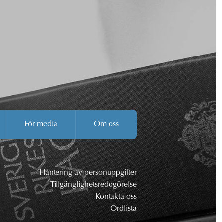
För media
Om oss
Hantering av personuppgifter
Tillgänglighetsredogörelse
Kontakta oss
Ordlista