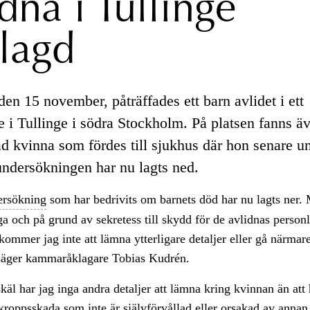
dna i Tullinge
lagd
en 15 november, påträffades ett barn avlidet i ett
e i Tullinge i södra Stockholm. På platsen fanns ä
ad kvinna som fördes till sjukhus där hon senare u
undersökningen har nu lagts ned.
ersökning
som har bedrivits om barnets död har nu lagts ner.
iga och på grund av sekretess till skydd för de avlidnas person
kommer jag inte att lämna ytterligare detaljer eller gå närmar
, säger kammaråklagare Tobias Kudrén.
äl har jag inga andra detaljer att lämna kring kvinnan än att
 kroppsskada som inte är självförvållad eller orsakad av anna