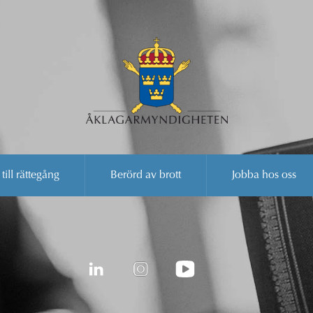
 till rättegång
Berörd av brott
Jobba hos oss