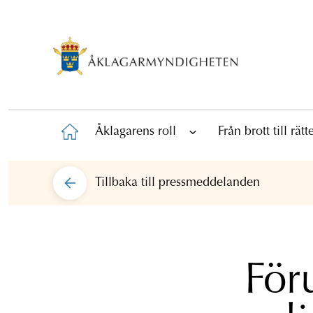
Åklagarens roll
Från brott till rät
Tillbaka till
pressmeddelanden
För