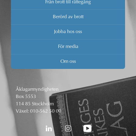
Från brott till rättegång
Berörd av brott
Jobba hos oss
För media
Om oss
Åklagarmyndigheten
Box 5553
114 85 Stockholm
Växel:
010-562 50 00