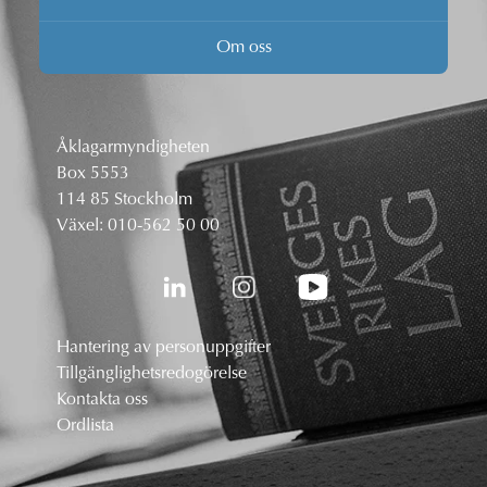
Om oss
Åklagarmyndigheten
Box 5553
114 85 Stockholm
Växel:
010-562 50 00
Hantering av personuppgifter
Tillgänglighetsredogörelse
Kontakta oss
Ordlista