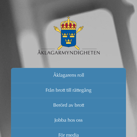
Åklagarens roll
Från brott till rättegång
Berörd av brott
Jobba hos oss
För media