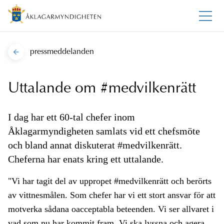
pressmeddelanden
Uttalande om #medvilkenrätt
I dag har ett 60-tal chefer inom
Åklagarmyndigheten samlats vid ett chefsmöte
och bland annat diskuterat #medvilkenrätt.
Cheferna har enats kring ett uttalande.
"Vi har tagit del av uppropet #medvilkenrätt och berörts
av vittnesmålen. Som chefer har vi ett stort ansvar för att
motverka sådana oacceptabla beteenden. Vi ser allvaret i
vad som nu har kommit fram. Vi ska lyssna och agera