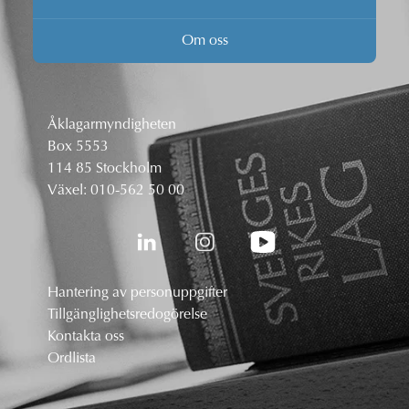
Om oss
Åklagarmyndigheten
Box 5553
114 85 Stockholm
Växel:
010-562 50 00
Hantering av personuppgifter
Tillgänglighetsredogörelse
Kontakta oss
Ordlista