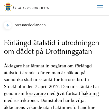
pressmeddelanden
Förlängd åtalstid i utredningen
om dådet på Drottninggatan
Åklagare har lämnat in begäran om förlängd
åtalstid i ärendet där en man är häktad på
sannolika skäl
misstänkt för terroristbrott i
Stockholm den 7 april 2017. Den misstänkte har
genom sin
försvarare
medgivit fortsatt
häktning
med
restriktioner.
Domstolen har beviljat
åklagarens
yrkande
utan
häktningsförhandling.