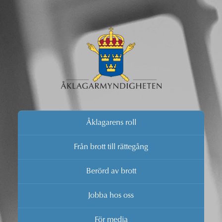
Åklagarens roll
Från brott till rättegång
Berörd av brott
Jobba hos oss
För media