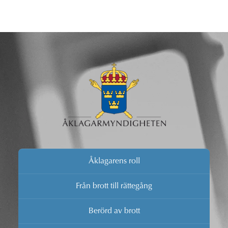
Åklagarens roll
Från brott till rättegång
Berörd av brott