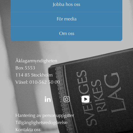
Jobba hos oss
För media
Om oss
Åklagarmyndigheten
Box 5553
114 85 Stockholm
Växel:
010-562 50 00
Hantering av personuppgifter
Tillgänglighetsredogörelse
Kontakta oss