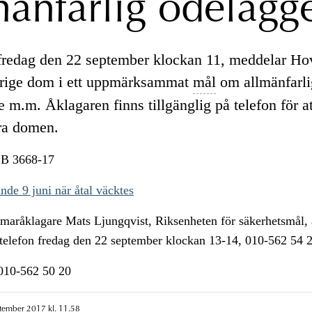
mänfarlig ödelägg
fredag den 22 september klockan 11, meddelar Hov
erige dom i ett uppmärksammat
mål
om allmänfarli
 m.m. Åklagaren finns tillgänglig på telefon för at
a domen.
B 3668-17
de 9 juni när åtal väcktes
aråklagare Mats Ljungqvist, Riksenheten för säkerhetsmål, ä
 telefon fredag den 22 september klockan 13-14, 010-562 54 2
n010-562 50 20
ptember 2017 kl. 11.58