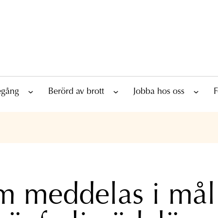
tegång
Berörd av brott
Jobba hos oss
F
 meddelas i må