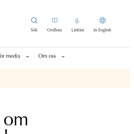
Sök
Ordlista
Lättläst
In English
ör media
Om oss
l om