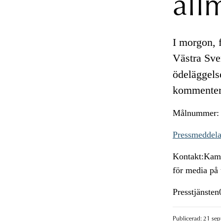
all
I morgon, 
Västra Sv
ödeläggelse
kommenter
Målnummer: 
Pressmeddelan
Kontakt:Kamm
för media på
Presstjänste
Publicerad: 21 se