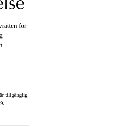
else
rätten för
g
t
r tillgänglig
9.