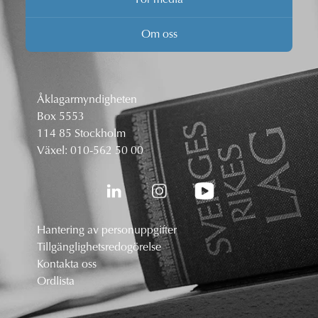
Om oss
Åklagarmyndigheten
Box 5553
114 85 Stockholm
Växel:
010-562 50 00
Hantering av personuppgifter
Tillgänglighetsredogörelse
Kontakta oss
Ordlista