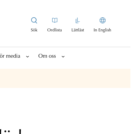
Sök
Ordlista
Lättläst
In English
ör media
Om oss