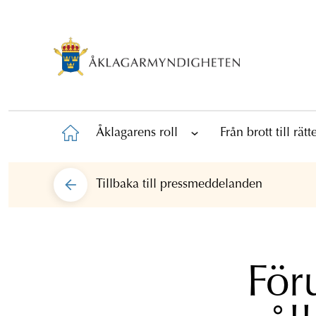
Åklagarens roll
Från brott till rät
Tillbaka till
pressmeddelanden
För