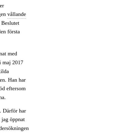
er
ngen
vållande
 Beslutet
en första
nnat med
i maj 2017
ilda
en. Han har
död eftersom
na.
g. Därför har
 jag öppnat
undersökningen