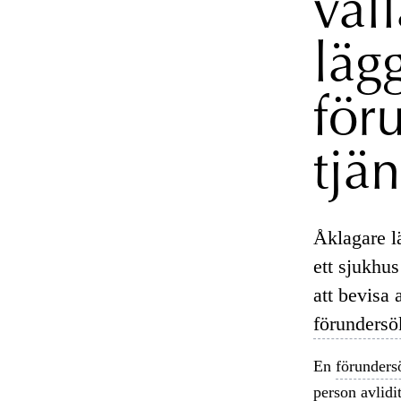
vål
läg
för
tjän
Åklagare l
ett sjukhus
att bevisa 
förundersö
En
förunders
person avlidi