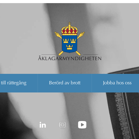
 till rättegång
Berörd av brott
Jobba hos oss