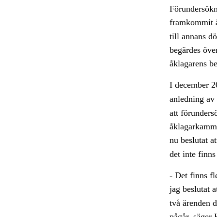
Förundersökni
framkommit å
till annans d
begärdes över
åklagarens be
I december 
anledning av
att förunders
åklagarkamma
nu beslutat a
det inte finns
- Det finns fl
jag beslutat 
två ärenden d
pågår, säger