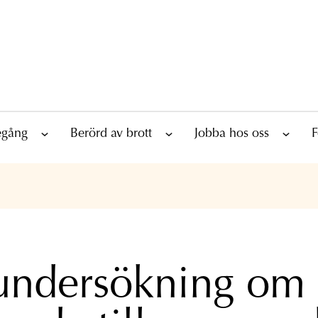
tegång
Berörd av brott
Jobba hos oss
F
undersökning om