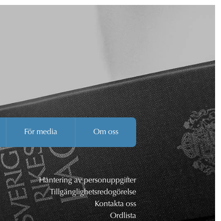
För media
Om oss
Hantering av personuppgifter
Tillgänglighetsredogörelse
Kontakta oss
Ordlista