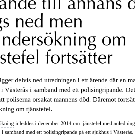
lande till annans 
gs ned men
undersökning om
stefel fortsätter
ägger delvis ned utredningen i ett ärende där en m
 i Västerås i samband med ett polisingripande. Det
att poliserna orsakat mannens död. Däremot fortsät
kning
om tjänstefel.
ökning
inleddes i december 2014 om tjänstefel med anledning 
t i samband med ett polisingripande på ett sjukhus i Västerås.