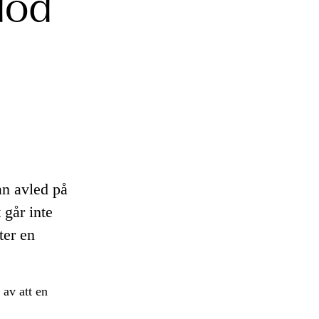
död
an avled på
 går inte
ter en
av att en