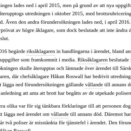
ngen lades ned i april 2015, men på grund av att nya uppgift
terupptogs utredningen i oktober 2015, med brottsrubriceri
öd. Även den andra förundersökningen lades ned, i april 2016.
prövat av högre åklagare, som dock beslutade att inte ändra d
slut.
2016 begärde
riksåklagaren
in handlingarna i ärendet, bland a
 uppgifter som framkommit i media.
Riksåklagaren
beslutade 
ökningen skulle återupptas och lämnade över ärendet till Särsk
ren, där chefsåklagare Håkan Roswall har bedrivit utredning
tt lägga ned förundersökningen gällande
vållande
till annans 
 anledning att anta att brott har begåtts av de utpekade poliser
era olika var för sig tänkbara förklaringar till att personen do
att lägga ned ärendet om
vållande
till annans död. Däremot har
är två poliser är misstänkta för tjänstefel i ärendet. Den för
 Håkan Roswall.