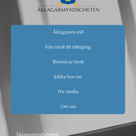
Åklagarens roll
Från brott till rättegång
Berörd av brott
Jobba hos oss
För media
Om oss
Åklagarmyndigheten