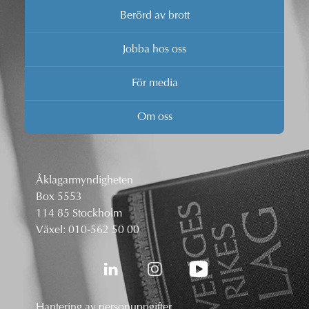
Berörd av brott
Jobba hos oss
För media
Om oss
Åklagarmyndigheten
Box 5553
114 85 Stockholm
Växel:
010-562 50 00
Hantering av personuppgifter