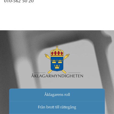
010-562 50 20
Åklagarens roll
Från brott till rättegång