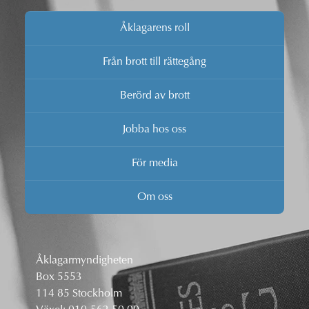
Åklagarens roll
Från brott till rättegång
Berörd av brott
Jobba hos oss
För media
Om oss
Åklagarmyndigheten
Box 5553
114 85 Stockholm