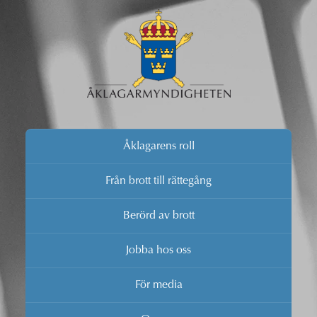
Åklagarens roll
Från brott till rättegång
Berörd av brott
Jobba hos oss
För media