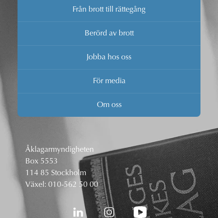
Från brott till rättegång
Berörd av brott
Jobba hos oss
För media
Om oss
Åklagarmyndigheten
Box 5553
114 85 Stockholm
Växel:
010-562 50 00