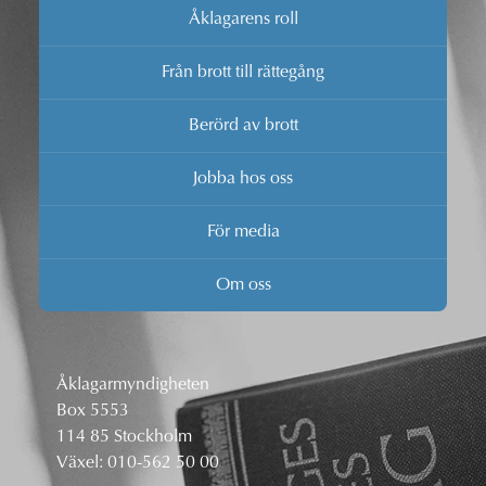
Åklagarens roll
Från brott till rättegång
Berörd av brott
Jobba hos oss
För media
Om oss
Åklagarmyndigheten
Box 5553
114 85 Stockholm
Växel:
010-562 50 00