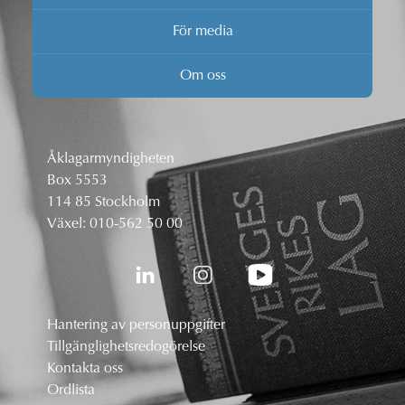
För media
Om oss
Åklagarmyndigheten
Box 5553
114 85 Stockholm
Växel:
010-562 50 00
Hantering av personuppgifter
Tillgänglighetsredogörelse
Kontakta oss
Ordlista