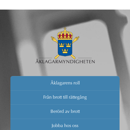
Åklagarens roll
Från brott till rättegång
Berörd av brott
Jobba hos oss