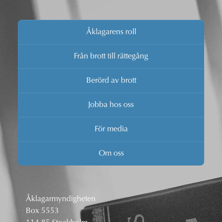
Åklagarens roll
Från brott till rättegång
Berörd av brott
Jobba hos oss
För media
Om oss
Åklagarmyndigheten
Box 5553