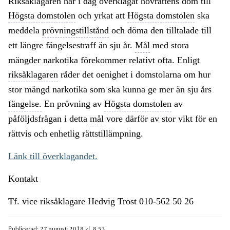
Riksåklagaren har i dag överklagat hovrättens dom till
Högsta domstolen
och yrkat att
Högsta domstolen
ska
meddela
prövningstillstånd
och döma den tilltalade till
ett längre fängelsestraff än sju år.
Mål
med stora
mängder narkotika förekommer relativt ofta. Enligt
riksåklagaren
råder det oenighet i domstolarna om hur
stor mängd narkotika som ska kunna ge mer än sju års
fängelse.
En prövning av
Högsta domstolen
av
påföljdsfrågan i detta
mål
vore därför av stor vikt för en
rättvis och enhetlig rättstillämpning.
Länk till överklagandet.
Kontakt
Tf. vice riksåklagare Hedvig Trost 010-562 50 26
Publicerad: 27 augusti 2018 kl. 8.53