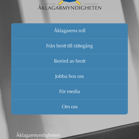
Åklagarens roll
Från brott till rättegång
Berörd av brott
Jobba hos oss
För media
Om oss
Åklagarmyndigheten