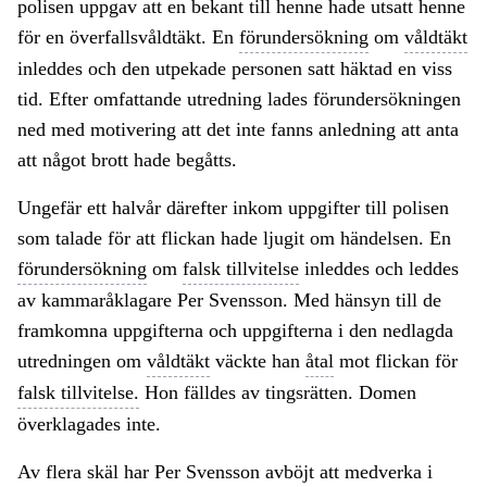
polisen uppgav att en bekant till henne hade utsatt henne
för en överfallsvåldtäkt. En
förundersökning
om
våldtäkt
inleddes och den utpekade personen satt häktad en viss
tid. Efter omfattande utredning lades förundersökningen
ned med motivering att det inte fanns anledning att anta
att något brott hade begåtts.
Ungefär ett halvår därefter inkom uppgifter till polisen
som talade för att flickan hade ljugit om händelsen. En
förundersökning
om
falsk tillvitelse
inleddes och leddes
av kammaråklagare Per Svensson. Med hänsyn till de
framkomna uppgifterna och uppgifterna i den nedlagda
utredningen om
våldtäkt
väckte han
åtal
mot flickan för
falsk tillvitelse.
Hon fälldes av tingsrätten. Domen
överklagades inte.
Av flera skäl har Per Svensson avböjt att medverka i