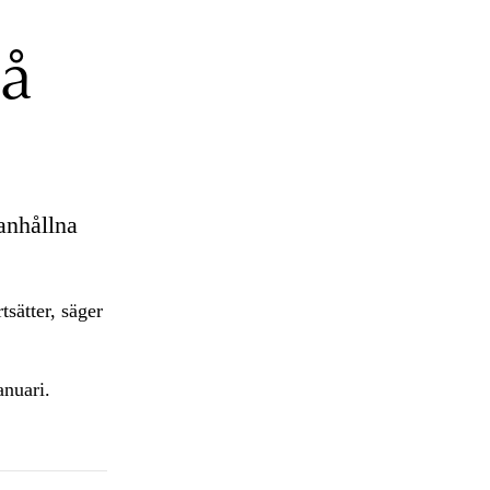
på
anhållna
sätter, säger
anuari.