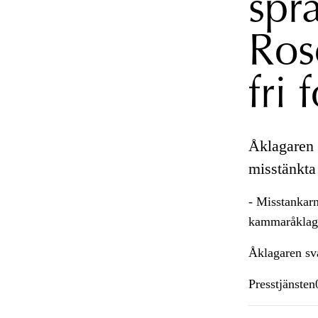
spr
Ros
fri 
Åklagaren 
misstänkta
- Misstankarn
kammaråklaga
Åklagaren sva
Presstjänste