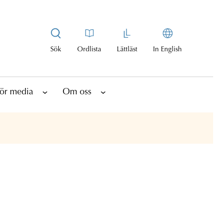
Sök
Ordlista
Lättläst
In English
ör media
Om oss