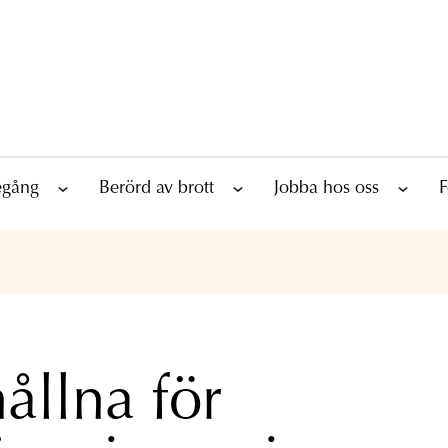
tegång
Berörd av brott
Jobba hos oss
F
ållna för