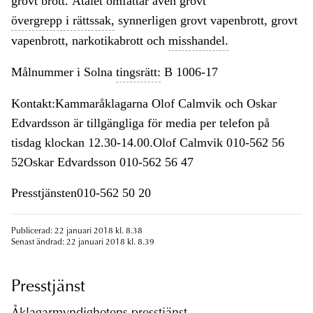
grovt brott. Åtalet omfattar även grovt
övergrepp i rättssak,
synnerligen grovt vapenbrott, grovt
vapenbrott, narkotikabrott och
misshandel.
Målnummer i Solna
tingsrätt:
B 1006-17
Kontakt:Kammaråklagarna Olof Calmvik och Oskar
Edvardsson är tillgängliga för media per telefon på
tisdag klockan 12.30-14.00.Olof Calmvik 010-562 56
52Oskar Edvardsson 010-562 56 47
Presstjänsten010-562 50 20
Publicerad: 22 januari 2018 kl. 8.38
Senast ändrad: 22 januari 2018 kl. 8.39
Presstjänst