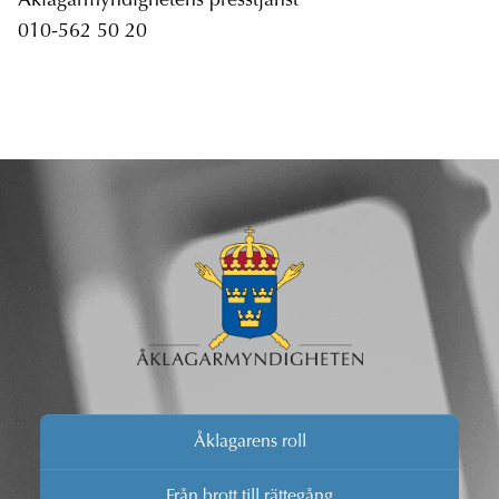
Åklagarmyndighetens presstjänst
010-562 50 20
Åklagarens roll
Från brott till rättegång