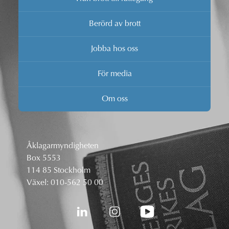
Berörd av brott
Jobba hos oss
För media
Om oss
Åklagarmyndigheten
Box 5553
114 85 Stockholm
Växel:
010-562 50 00