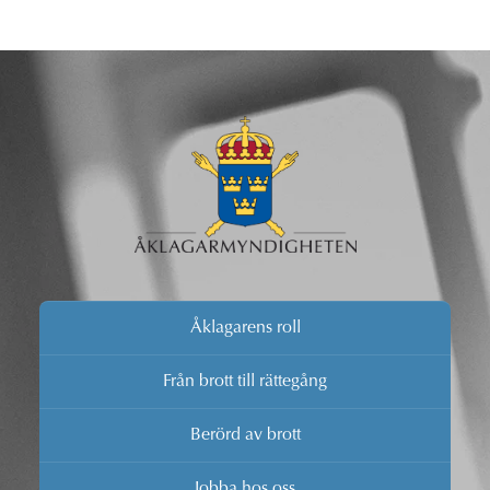
Åklagarens roll
Från brott till rättegång
Berörd av brott
Jobba hos oss