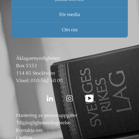
För media
Om oss
Åklagarmyndigheten
Box 5553
114 85 Stockholm
Växel:
010-562 50 00
Hantering av personuppgifter
Tillgänglighetsredogörelse
Kontakta oss
Ordlista