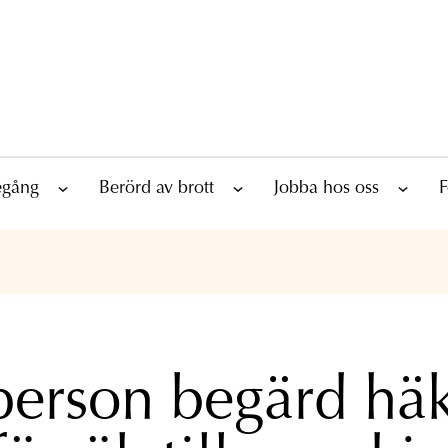
tegång
Berörd av brott
Jobba hos oss
F
person begärd hä