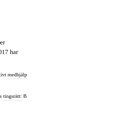
er
017 har
tivt
medhjälp
ds
tingsrätt:
B