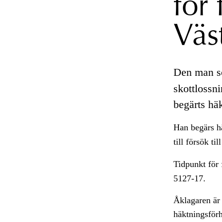
för 
Väs
Den man so
skottlossn
begärts hä
Han begärs h
till försök til
Tidpunkt för
5127-17.
Åklagaren är 
häktningsför