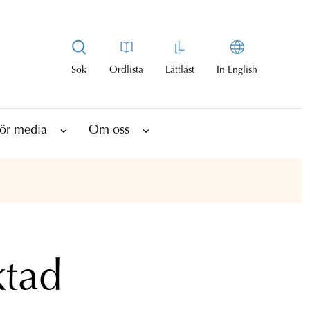
Sök
Ordlista
Lättläst
In English
ör media
Om oss
ktad