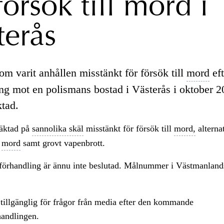
försök till mord i
terås
m varit anhållen misstänkt för försök till
mord
eft
ing mot en polismans bostad i Västerås i oktober 2
ktad.
äktad på
sannolika skäl
misstänkt för försök till
mord,
alterna
l
mord
samt grovt vapenbrott.
 förhandling är ännu inte beslutad. Målnummer i Västmanlan
tillgänglig för frågor från media efter den kommande
handlingen.