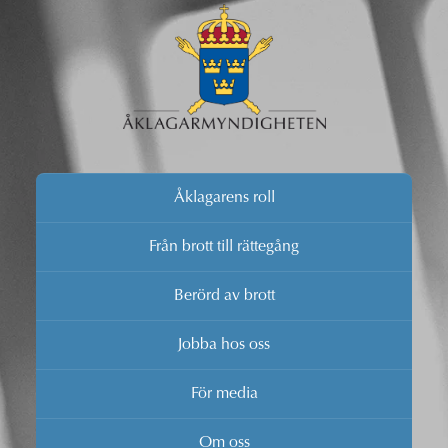
Åklagarens roll
Från brott till rättegång
Berörd av brott
Jobba hos oss
För media
Om oss