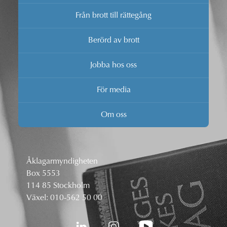
Från brott till rättegång
Berörd av brott
Jobba hos oss
För media
Om oss
Åklagarmyndigheten
Box 5553
114 85 Stockholm
Växel:
010-562 50 00