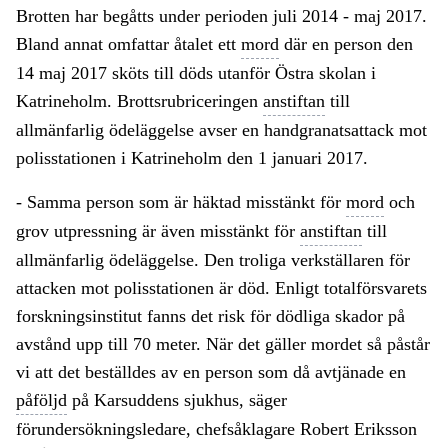
Brotten har begåtts under perioden juli 2014 - maj 2017.
Bland annat omfattar åtalet ett
mord
där en person den
14 maj 2017 sköts till döds utanför Östra skolan i
Katrineholm. Brottsrubriceringen
anstiftan
till
allmänfarlig ödeläggelse avser en handgranatsattack mot
polisstationen i Katrineholm den 1 januari 2017.
- Samma person som är häktad misstänkt för
mord
och
grov utpressning är även misstänkt för
anstiftan
till
allmänfarlig ödeläggelse. Den troliga verkställaren för
attacken mot polisstationen är död. Enligt totalförsvarets
forskningsinstitut fanns det risk för dödliga skador på
avstånd upp till 70 meter. När det gäller mordet så påstår
vi att det beställdes av en person som då avtjänade en
påföljd
på Karsuddens sjukhus, säger
förundersökningsledare, chefsåklagare Robert Eriksson