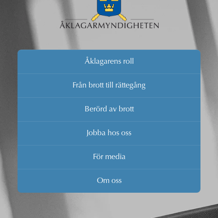
Åklagarens roll
Från brott till rättegång
Berörd av brott
Jobba hos oss
För media
Om oss