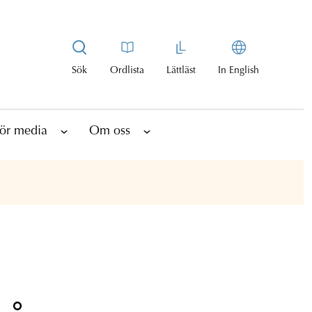
Sök
Ordlista
Lättläst
In English
ör media
Om oss