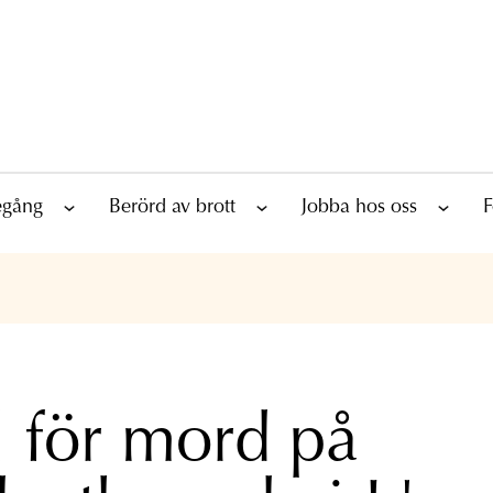
tegång
Berörd av brott
Jobba hos oss
F
l för mord på