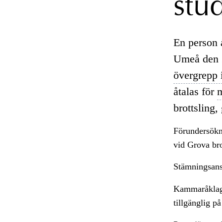
stu
En person 
Umeå den 2
övergrepp i
åtalas för
brottsling, 
Förundersökn
vid Grova br
Stämningsans
Kammaråklag
tillgänglig p