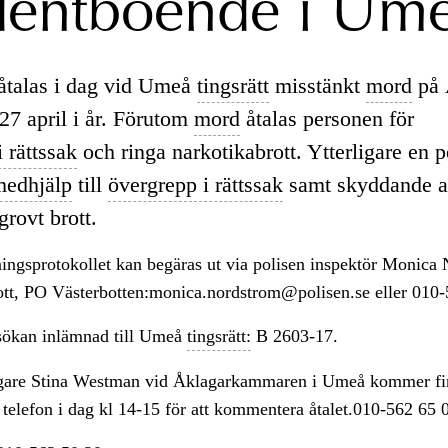
dentboende i Um
åtalas i dag vid Umeå
tingsrätt
misstänkt
mord
på 
7 april i år. Förutom
mord
åtalas personen för
 rättssak
och ringa narkotikabrott. Ytterligare en 
medhjälp
till
övergrepp i rättssak
samt skyddande 
grovt brott.
ingsprotokollet kan begäras ut via polisen inspektör Monica
ott, PO Västerbotten:monica.nordstrom@polisen.se eller 010-
ökan inlämnad till Umeå
tingsrätt:
B 2603-17.
are Stina Westman vid Åklagarkammaren i Umeå kommer fi
å telefon i dag kl 14-15 för att kommentera åtalet.010-562 65 