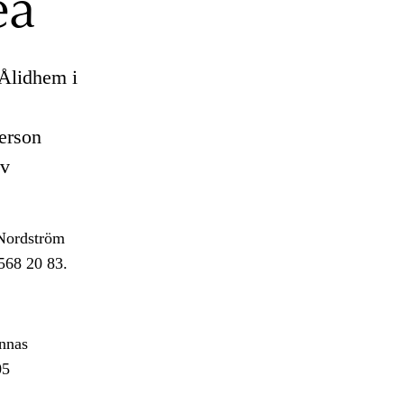
eå
Ålidhem i
person
av
 Nordström
568 20 83.
nnas
05