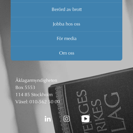
Berörd av brott
Jobba hos oss
För media
Om oss
Åklagarmyndigheten
Box 5553
114 85 Stockholm
Växel:
010-562 50 00