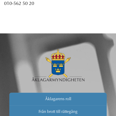
010-562 50 20
Åklagarens roll
Från brott till rättegång