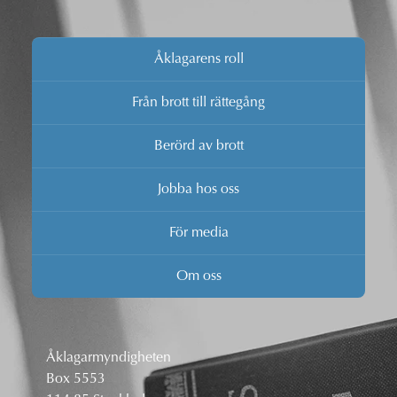
Åklagarens roll
Från brott till rättegång
Berörd av brott
Jobba hos oss
För media
Om oss
Åklagarmyndigheten
Box 5553