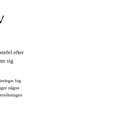
v
tefel efter
nn sig
örelegat fog
ängre någon
dersökningen