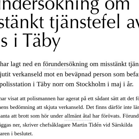
undersökning om
tänkt tjänstefel a
s i Täby
har lagt ned en
förundersökning
om misstänkt tjäns
skjutit verkanseld mot en beväpnad person som befa
polisstation i Täby norr om Stockholm i maj i år.
ar visat att polismannen har agerat på ett sådant sätt att det f
ens bedömning att skjuta verkanseld. Det finns därför inte l
 anta att brott som hör under
allmänt åtal
har förövats. Förun
läggas ner, skriver chefsåklagare Martin Tidén vid Särskilda
ren i beslutet.