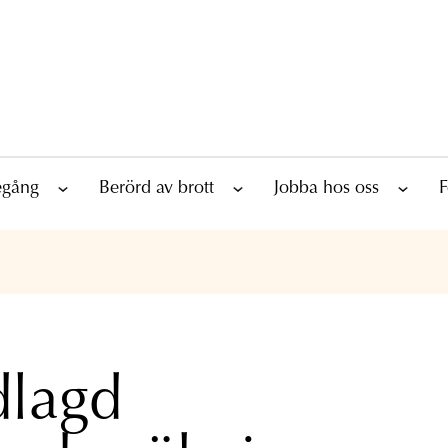
tegång
Berörd av brott
Jobba hos oss
F
lagd