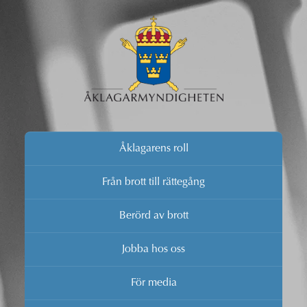
Åklagarens roll
Från brott till rättegång
Berörd av brott
Jobba hos oss
För media