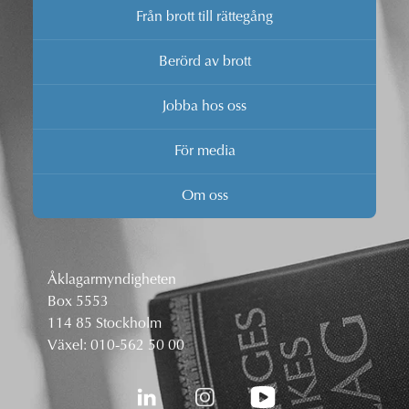
Från brott till rättegång
Berörd av brott
Jobba hos oss
För media
Om oss
Åklagarmyndigheten
Box 5553
114 85 Stockholm
Växel:
010-562 50 00