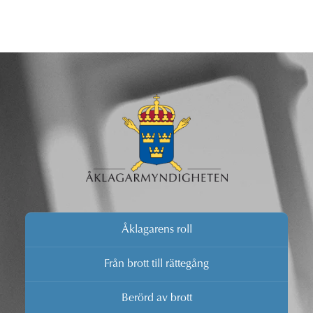
Åklagarens roll
Från brott till rättegång
Berörd av brott