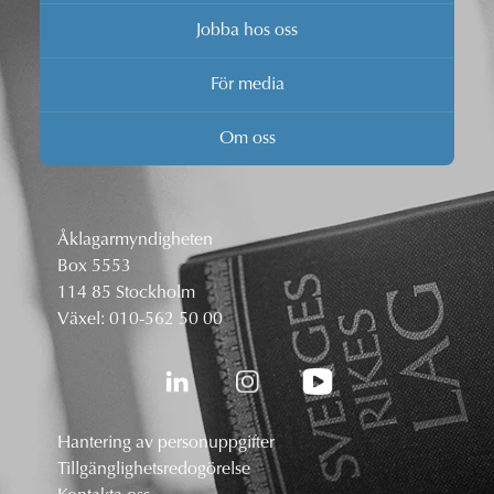
Jobba hos oss
För media
Om oss
Åklagarmyndigheten
Box 5553
114 85 Stockholm
Växel:
010-562 50 00
Hantering av personuppgifter
Tillgänglighetsredogörelse