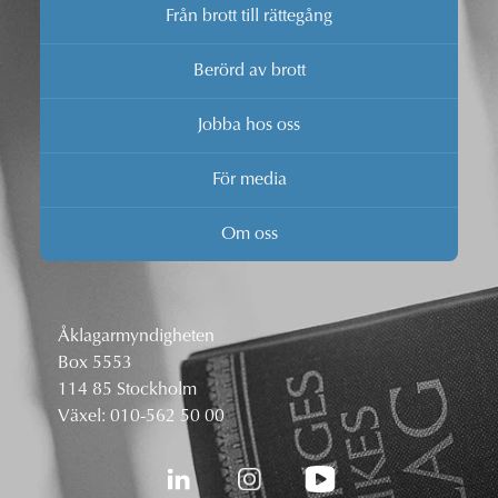
Från brott till rättegång
Berörd av brott
Jobba hos oss
För media
Om oss
Åklagarmyndigheten
Box 5553
114 85 Stockholm
Växel:
010-562 50 00