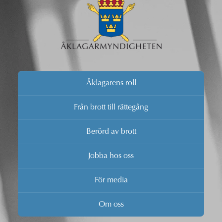
Åklagarens roll
Från brott till rättegång
Berörd av brott
Jobba hos oss
För media
Om oss