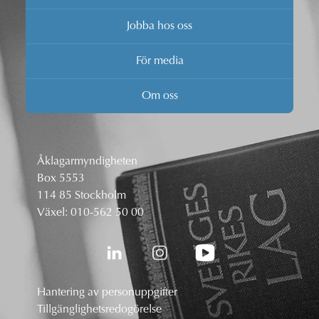
Jobba hos oss
För media
Om oss
Åklagarmyndigheten
Box 5553
114 85 Stockholm
Växel:
010-562 50 00
Hantering av personuppgifter
Tillgänglighetsredogörelse