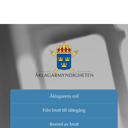
Åklagarens roll
Från brott till rättegång
Berörd av brott