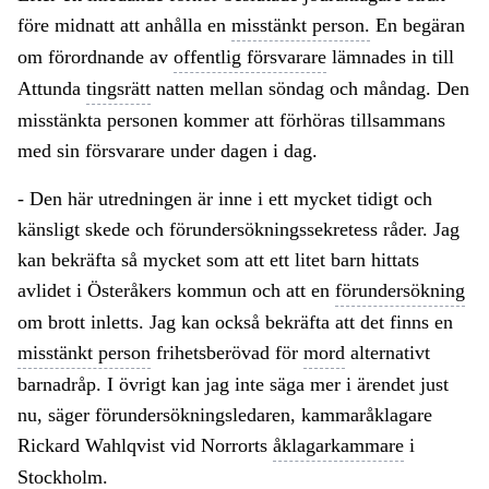
före midnatt att anhålla en
misstänkt person.
En begäran
om förordnande av
offentlig försvarare
lämnades in till
Attunda
tingsrätt
natten mellan söndag och måndag. Den
misstänkta personen kommer att förhöras tillsammans
med sin försvarare under dagen i dag.
- Den här utredningen är inne i ett mycket tidigt och
känsligt skede och förundersökningssekretess råder. Jag
kan bekräfta så mycket som att ett litet barn hittats
avlidet i Österåkers kommun och att en
förundersökning
om brott inletts. Jag kan också bekräfta att det finns en
misstänkt person
frihetsberövad för
mord
alternativt
barnadråp. I övrigt kan jag inte säga mer i ärendet just
nu, säger förundersökningsledaren, kammaråklagare
Rickard Wahlqvist vid Norrorts
åklagarkammare
i
Stockholm.