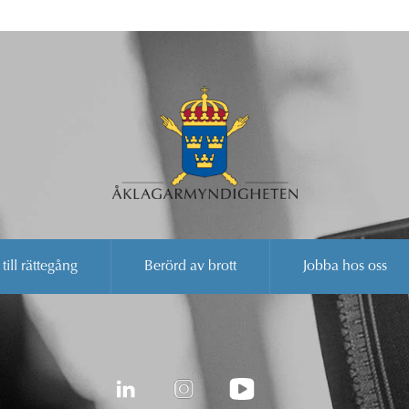
 till rättegång
Berörd av brott
Jobba hos oss