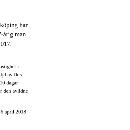
köping har
7-årig man
2017.
stighet i
ljd av flera
-10 dagar
r den avlidne
6 april 2018