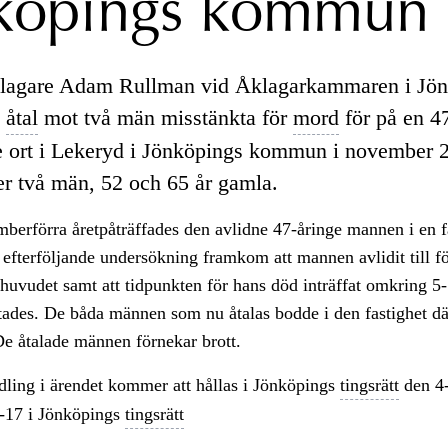
köpings kommun
agare Adam Rullman vid Åklagarkammaren i Jön
t
åtal
mot två män misstänkta för
mord
för på en 4
e ort i Lekeryd i Jönköpings kommun i november 
ler två män, 52 och 65 år gamla.
erförra åretpåträffades den avlidne 47-åringe mannen i en fa
efterföljande undersökning framkom att mannen avlidit till fö
 huvudet samt att tidpunkten för hans död inträffat omkring 5
tades. De båda männen som nu åtalas bodde i den fastighet dä
De åtalade männen förnekar brott.
ling i ärendet kommer att hållas i Jönköpings
tingsrätt
den 4-
17 i Jönköpings
tingsrätt