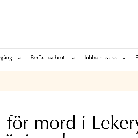
tegång
Berörd av brott
Jobba hos oss
F
l för mord i Leker