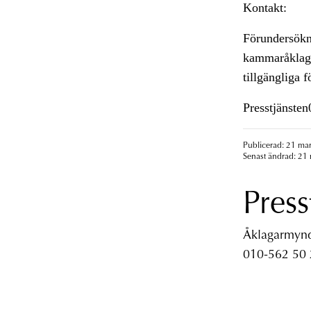
Kontakt:
Förundersökn
kammaråklaga
tillgängliga 
Presstjänste
Publicerad: 21 mar
Senast ändrad: 21 
Press
Åklagarmyndi
010-562 50