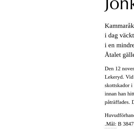
Jön
Kammaråkl
i dag väck
i en mindr
Åtalet gäl
Den 12 novemb
Lekeryd. Vid 
skottskador i
innan han hit
påträffades. 
Huvudförhand
.Mål:
B 3847-