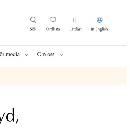
Sök
Ordlista
Lättläst
In English
ör media
Om oss
yd,