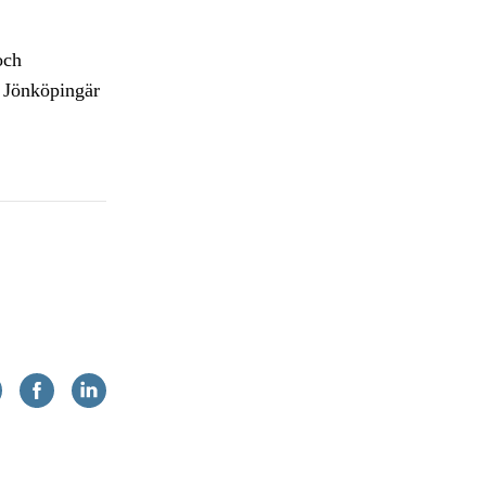
och
 Jönköpingär