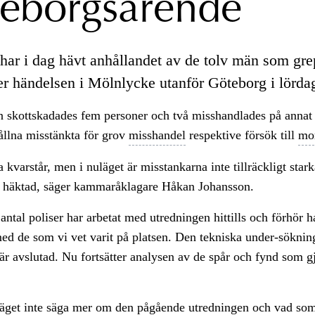
eborgsärende
har i dag hävt anhållandet av de tolv män som gre
er händelsen i Mölnlycke utanför Göteborg i lördag
n skottskadades fem personer och två misshandlades på annat
hållna misstänkta för grov
misshandel
respektive försök till
mo
kvarstår, men i nuläget är misstankarna inte tillräckligt starka
 häktad, säger kammaråklagare Håkan Johansson.
t antal poliser har arbetat med utredningen hittills och förhör h
ed de som vi vet varit på platsen. Den tekniska under-söknin
 är avslutad. Nu fortsätter analysen av de spår och fynd som g
uläget inte säga mer om den pågående utredningen och vad so