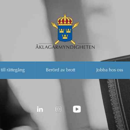
 till rättegång
Berörd av brott
Jobba hos oss