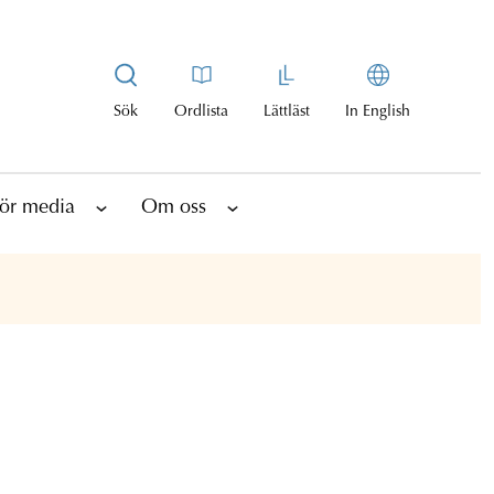
Sök
Ordlista
Lättläst
In English
ör media
Om oss