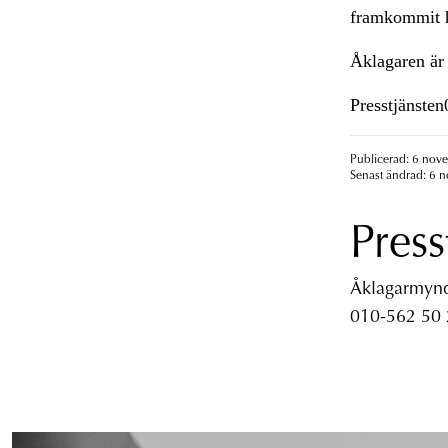
framkommit hi
Åklagaren är 
Presstjänste
Publicerad: 6 nov
Senast ändrad: 6 
Press
Åklagarmyndi
010-562 50