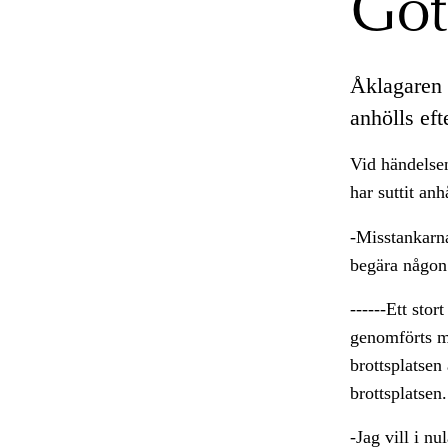
Göt
Åklagaren 
anhölls eft
Vid händelse
har suttit an
-Misstankarna 
begära någon
------Ett stor
genomförts m
brottsplatsen
brottsplatsen.
-Jag vill i n