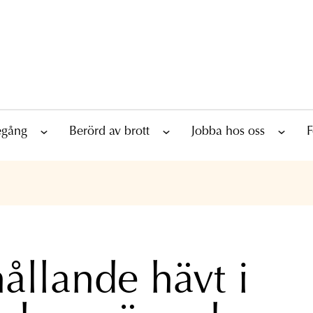
tegång
Berörd av brott
Jobba hos oss
F
ållande hävt i