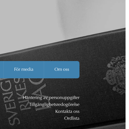
För media
Om oss
Hantering av personuppgifter
Tillgänglighetsredogörelse
Kontakta oss
Ordlista