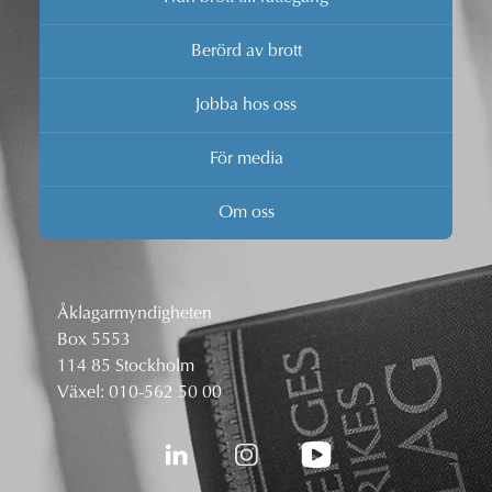
Berörd av brott
Jobba hos oss
För media
Om oss
Åklagarmyndigheten
Box 5553
114 85 Stockholm
Växel:
010-562 50 00