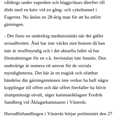
våldtogs under vapenhot och höggs/skars därefter till
döds med en kniv vid en gång- och cykeltunnel i
Fagersta. Nu åtalas en 28-årig man för att ha utfört
gärningen.
- Det finns en underårig medmisstänkt när det gäller
sexualbrottet.
Åtal
har inte väckts mot honom då han
inte är straffmyndig och i det aktuella fallet så har
förutsättningar för en s.k.
bevistalan
inte funnits. Den
underårige är numera ett ansvar för de sociala
myndigheterna. Det här är en tragisk och ofattbar
händelse där gärningsmännen inte verkar ha haft några
kopplingar till offret och där offret förefaller ha blivit
slumpmässigt utvalt, säger kammaråklagare Fredrik
Sandberg vid Åklagarkammaren i Västerås.
Huvudförhandlingen i Västerås börjar preliminärt den 27