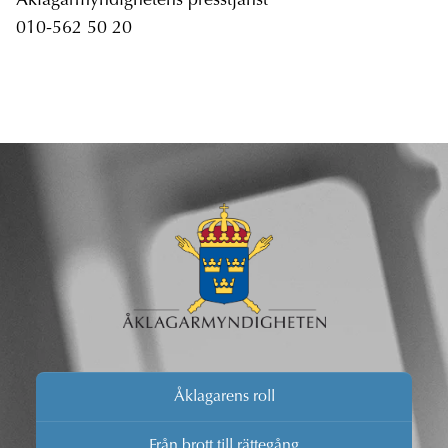
Åklagarmyndighetens presstjänst
010-562 50 20
Åklagarens roll
Från brott till rättegång