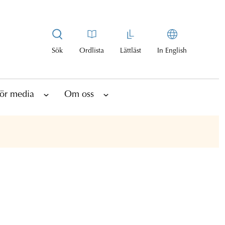
Sök
Ordlista
Lättläst
In English
ör media
Om oss