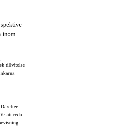
spektive
n inom
.
sk tillvitelse
ankarna
 Därefter
ör att reda
bevisning.