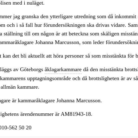
lisen med i nuläget.
ommer jag granska den ytterligare utredning som då inkommit 
l om och i så fall hur förundersökningen ska drivas vidare. Sam
 ställning till om någon är att beteckna som skäligen misstän
 kammaråklagare Johanna Marcusson, som leder förundersökni
t kan det bli aktuellt att höra personer så som misstänkta för b
läggs av Göteborgs
åklagarkammare
då den misstänkta brotts
 kammarens upptagningsområde och då brottsligheten är av s
 allmän kammare.
agare är kammaråklagare Johanna Marcusson.
ighetens ärendenummer är AM81943-18.
n010-562 50 20