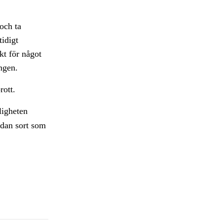
och ta
tidigt
kt för något
ngen.
rott.
ligheten
ådan sort som