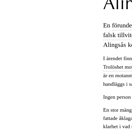
Ali
En
förunde
falsk tillvi
Alingsås 
I ärendet fin
Trolöshet m
är en motan
handläggs i 
Ingen person 
En stor mängd
fattade åklaga
klarhet i vad