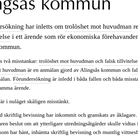
ngsås kommun
rsökning
har inletts om
trolöshet mot huvudman
re
telse
i ett ärende som rör ekonomiska förehavande
kommun.
ns två misstankar:
trolöshet mot huvudman
och
falsk tillvitelse
ot huvudman
är en anmälan gjord av Alingsås kommun och
fal
mälan.
Förundersökning
är inledd i båda fallen och båda misst
samma ärende.
är i nuläget skäligen misstänkt.
 skriftlig bevisning har inkommit och granskats av åklagare.
ren beslut om att ytterligare utredningsåtgärder skulle vidtas f
 som har hänt, inhämta skriftlig bevisning och muntlig vittnes