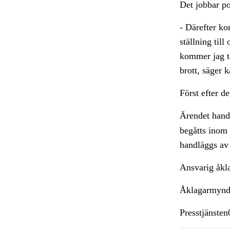
Det jobbar po
- Därefter k
ställning til
kommer jag ta
brott, säger
Först efter de
Ärendet hand
begåtts inom
handläggs av
Ansvarig åkl
Åklagarmynd
Presstjänste