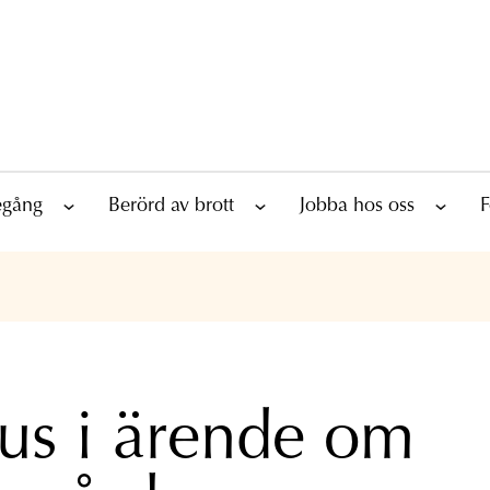
tegång
Berörd av brott
Jobba hos oss
F
tus i ärende om