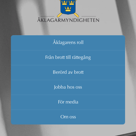
Åklagarens roll
Från brott till rättegång
Berörd av brott
Jobba hos oss
För media
Om oss