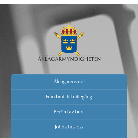
Åklagarens roll
Från brott till rättegång
Berörd av brott
Jobba hos oss