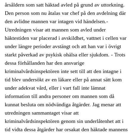
årsåldern som satt häktad avled på grund av uttorkning.
Den person som nu åtalas var chef på den avdelning där
den avlidne mannen var intagen vid händelsen.-
Utredningen visar att mannen som avled under
häktestiden var placerad i avskildhet, vattnet i cellen var
under längre perioder avstängt och att han var i övrigt
starkt påverkad av psykisk ohälsa eller sjukdom. - Trots
dessa förhållanden har den ansvarige
kriminalvårdsinspektören inte sett till att den intagne i
tid blev undersökt av en läkare eller på annat sätt kom
under adekvat vård, eller i vart fall inte lämnat
information till andra personer om mannen som då
kunnat besluta om nödvändiga åtgärder. Jag menar att
utredningen sammantaget visar att
kriminalvårdsinspektören genom sin underlåtenhet att i
tid vidta dessa åtgärder har orsakat den häktade mannens