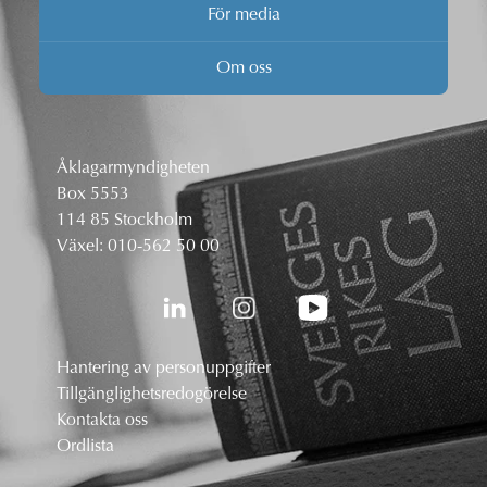
För media
Om oss
Åklagarmyndigheten
Box 5553
114 85 Stockholm
Växel:
010-562 50 00
Hantering av personuppgifter
Tillgänglighetsredogörelse
Kontakta oss
Ordlista