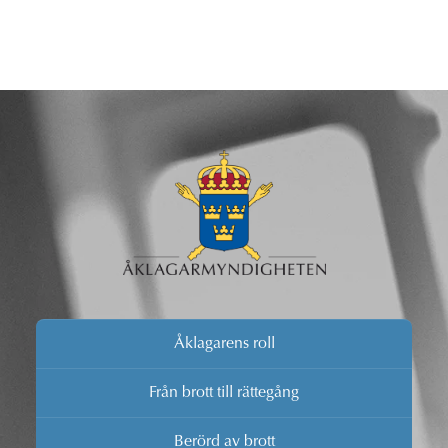
Åklagarens roll
Från brott till rättegång
Berörd av brott