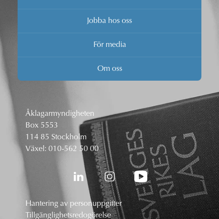
Jobba hos oss
För media
Om oss
Åklagarmyndigheten
Box 5553
114 85 Stockholm
Växel:
010-562 50 00
Hantering av personuppgifter
Tillgänglighetsredogörelse