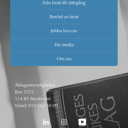
Från brott till rättegång
Berörd av brott
Jobba hos oss
För media
Om oss
Åklagarmyndigheten
Box 5553
114 85 Stockholm
Växel:
010-562 50 00