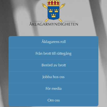
Åklagarens roll
Från brott till rättegång
Berörd av brott
Jobba hos oss
För media
Om oss