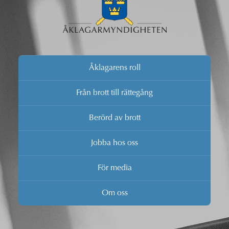
Åklagarens roll
Från brott till rättegång
Berörd av brott
Jobba hos oss
För media
Om oss