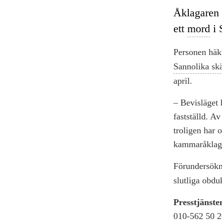
Åklagaren 
ett
mord
i 
Personen häkt
Sannolika skä
april.
– Bevisläget 
fastställd. A
troligen har 
kammaråklaga
Förundersök
slutliga obdu
Presstjänste
010-562 50 2