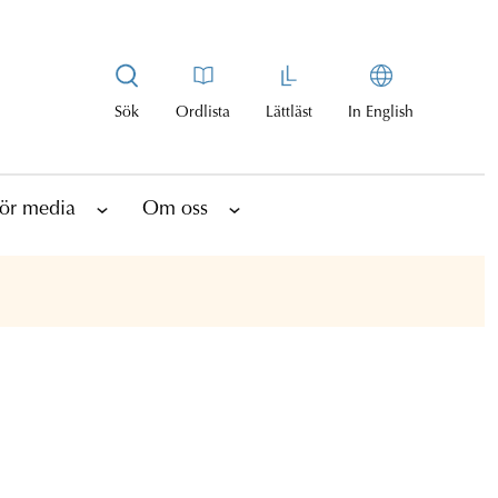
Sök
Ordlista
Lättläst
In English
ör media
Om oss