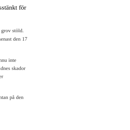
stänkt för
grov stöld.
senast den 17
nnu inte
lidnes skador
er
ntan på den