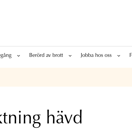
tegång
Berörd av brott
Jobba hos oss
F
tning hävd