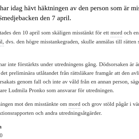
har idag hävt häktningen av den person som är mis
Smedjebacken den 7 april.
ades den 10 april som skäligen misstänkt för ett
mord
och en 
l,
dvs. den högre misstankegraden, skulle anmälas till rätten 
har inte förstärkts under utredningens gång. Dödsorsaken är ä
v det preliminära utlåtandet från rättsläkare framgår att den av
orsakats genom fall och inte av våld från en annan person, säg
re Ludmila Pronko som ansvarar för utredningen.
ningen mot den misstänkte om
mord
och grov stöld pågår i vä
ktionsrapporten och andra utredningsåtgärder.
n
0