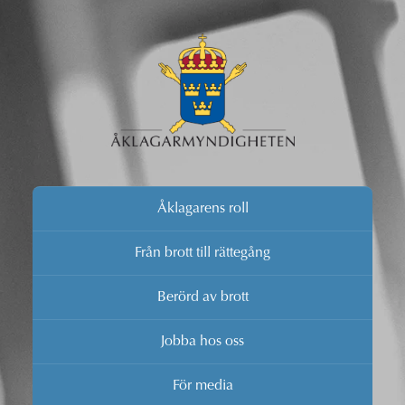
Åklagarens roll
Från brott till rättegång
Berörd av brott
Jobba hos oss
För media