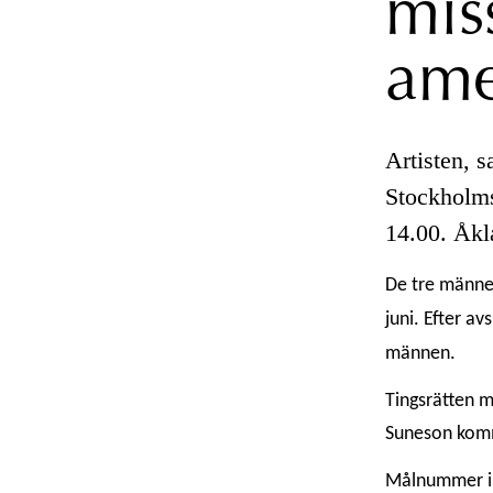
mis
ame
Artisten, s
Stockhol
14.00. Åkla
De tre männe
juni. Efter a
männen.
Tingsrätten m
Suneson komme
Målnummer i