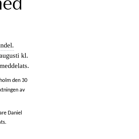
med
ndel.
ugusti kl.
 meddelats.
kholm den 30
tningen av
are Daniel
ts.