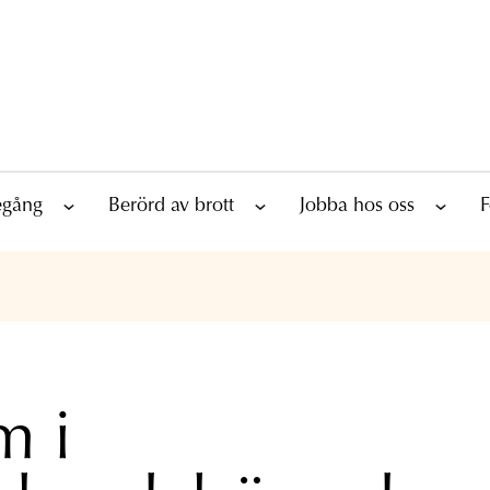
tegång
Berörd av brott
Jobba hos oss
F
m i