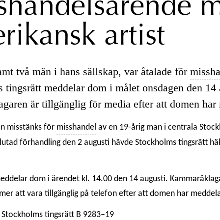
shandelsärende 
rikansk artist
amt två män i hans sällskap, var åtalade för
missha
ms
tingsrätt
meddelar dom i målet onsdagen den 14 a
garen är tillgänglig för media efter att domen har
n misstänks för
misshandel
av en 19-årig man i centrala Stoc
vslutad förhandling den 2 augusti hävde Stockholms
tingsrätt
häk
eddelar dom i ärendet kl. 14.00 den 14 augusti. Kammaråklag
r att vara tillgänglig på telefon efter att domen har meddela
 Stockholms
tingsrätt
B 9283–19