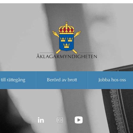
 till rättegång
Berörd av brott
Jobba hos oss