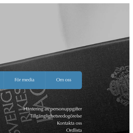
För media
Om oss
Hantering av personuppgifter
Tillgänglighetsredogörelse
Kontakta oss
Ordlista