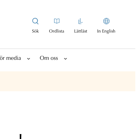
Sök
Ordlista
Lättläst
In English
ör media
Om oss