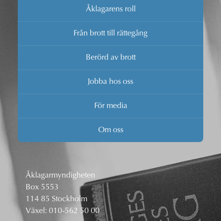
Åklagarens roll
Från brott till rättegång
Berörd av brott
Jobba hos oss
För media
Om oss
Åklagarmyndigheten
Box 5553
114 85 Stockholm
Växel:
010-562 50 00